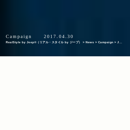
Campaign
2017.04.30
RealStyle by Jeep®（リアル・スタイル by ジープ）
>
News
>
Campaign
>
JOU
RNAL of STANDARD vol.02 ： CREATIVE GARAGE × journal standard Furnitu
re
INDEX
1.YOKA PANEL TOOL BOX
2.WALLMUG DEMITA TUMBLER