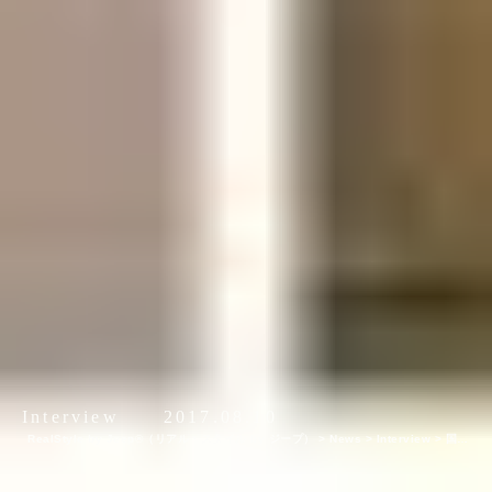
Interview
2017.08.10
RealStyle by Jeep®（リアル・スタイル by ジープ）
>
News
>
Interview
>
国内
外で活躍するアーティスト4組の「作品の向こう側」| ジャーナル スタンダード「オム
ニバス展」密着レポート！