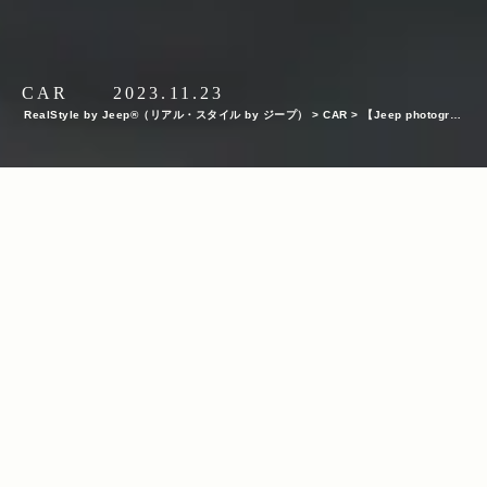
CAR
2023.11.23
RealStyle by Jeep®（リアル・スタイル by ジープ）
>
CAR
>
【Jeep photograp
hy】#2 フォトグラファー・安井宏充が撮る“非日常とグランドチェロキー”
INDEX
ラグジュアリーとワイルドが交差。非日常にJeepがある風景
今回使用したクルマ