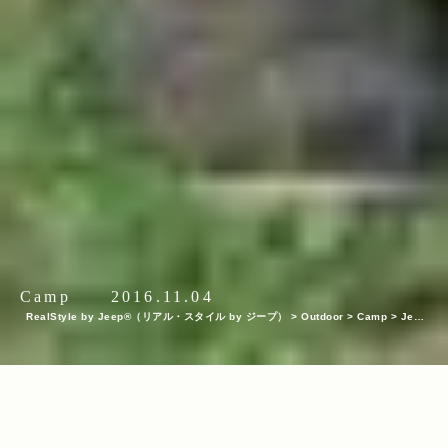
Camp
2016.11.04
RealStyle by Jeep®（リアル・スタイル by ジープ）
>
Outdoor
>
Camp
>
Jeep
®オーナースナップ2016年版！＜Jeep® Festival＞でオシャレ＆こだわり満載のJee
p®キャンパーをハント！