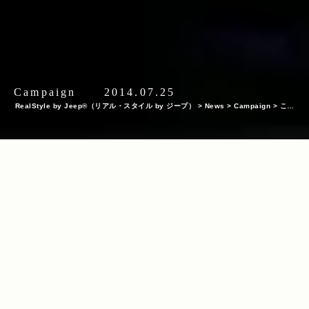
Campaign
2014.07.25
RealStyle by Jeep®（リアル・スタイル by ジープ）
>
News
>
Campaign
>
この
世に一台だけの極彩色『Jeep® Wrangler Unlimited』！この夏、Jeep®と人気アニ
メ「ハマトラ」のコラボから目が離せない！
INDEX