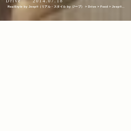
Drive
2014.07.18
RealStyle by Jeep®（リアル・スタイル by ジープ）
>
Drive
>
Food
>
Jeep®で
訪れたい話題の朝食カフェ、GOOD MORNING CAFEのアサイチメニューをご紹介！
INDEX
KEYWORDS
カフェ
グルメ
グルメスポット
都内
/
/
/