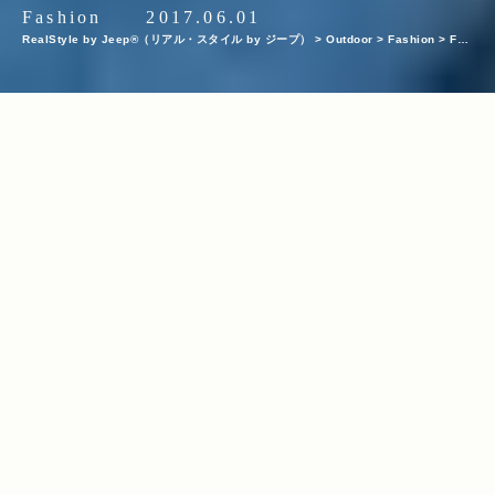
Fashion
2017.06.01
RealStyle by Jeep®（リアル・スタイル by ジープ）
>
Outdoor
>
Fashion
>
Fas
hion Snap
>
GREENROOM FESTIVAL’17フェスファッションスナップ！今年のト
レンドをお届け。Jeep®ブースには話題の限定モデルも登場！
INDEX
NO.9
NO.10
NO.11
NO.12
NO.13
NO.14