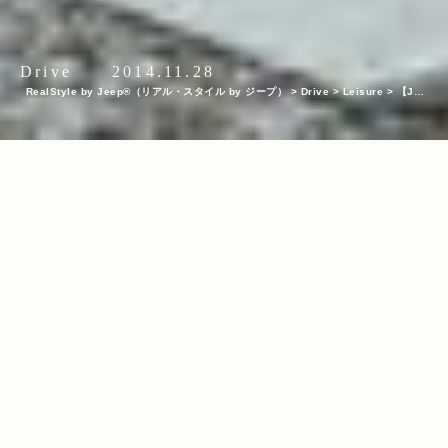
Drive
2014.11.28
RealStyle by Jeep®（リアル・スタイル by ジープ）
>
Drive
>
Leisure
>
【Jee
p®と向かう冬のショートトリップ】中滝アートヴィレッジでのキャンプは、楽しみ方
が無限大の大人スタイル。
INDEX
KEYWORDS