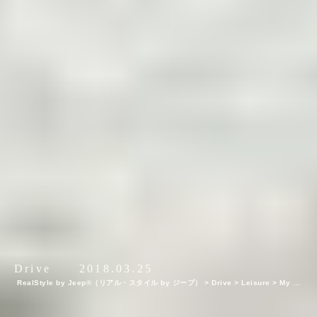
Drive
2018.03.25
RealStyle by Jeep®（リアル・スタイル by ジープ）
>
Drive
>
Leisure
>
My Je
ep®,My Life. ボクとJeep®の暮らしかた。 アーティスト・花井祐介