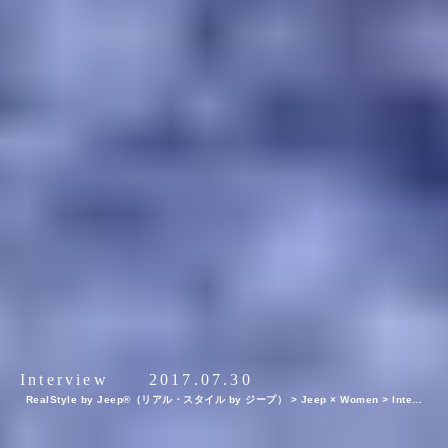
Interview
2017.07.30
RealStyle by Jeep®（リアル・スタイル by ジープ）
>
Jeep × Women
>
Intervi
ew
>
My Jeep®,My Life. ボクとJeep®の暮らしかた。歌手・一十三十一