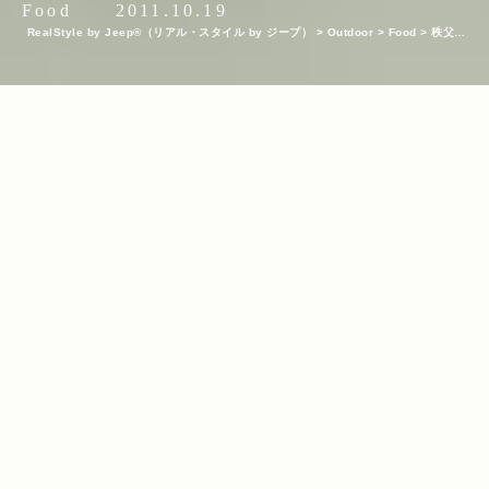
Food
2011.10.19
RealStyle by Jeep®（リアル・スタイル by ジープ）
>
Outdoor
>
Food
>
秩父・
長瀞の美しい紅葉を愛でながら 絶品かき氷を食べる幸せ
INDEX
KEYWORDS
かき氷
グルメ
阿左美冷蔵
阿左美冷蔵 金崎本店
阿左美哲男
/
/
/
/